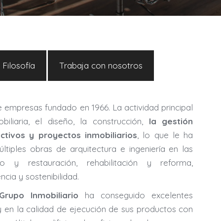
Filosofía
Trabaja con nosotros
 empresas fundado en 1966. La actividad principal
liaria, el diseño, la construcción,
la gestión
activos y proyectos inmobiliarios
, lo que le ha
tiples obras de arquitectura e ingeniería en las
ico y restauración, rehabilitación y reforma,
encia y sostenibilidad.
upo Inmobiliario
ha conseguido excelentes
y en la calidad de ejecución de sus productos con